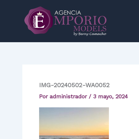
Ir
al
contenido
IMG-20240502-WA0052
Por
administrador
/
3 mayo, 2024