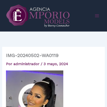
Ir
al
contenido
IMG-20240502-WA0119
Por
administrador
/
3 mayo, 2024