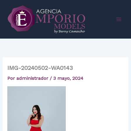
Ir
al
contenido
IMG-20240502-WA0143
Por
administrador
/
3 mayo, 2024