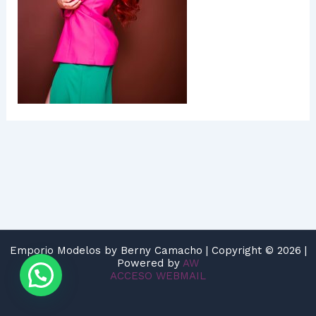
Emporio Modelos by Berny Camacho | Copyright © 2026 |
Powered by
AW
ACCESO WEBMAIL