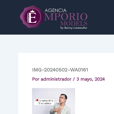
Ir
al
contenido
IMG-20240502-WA0161
Por
administrador
/
3 mayo, 2024