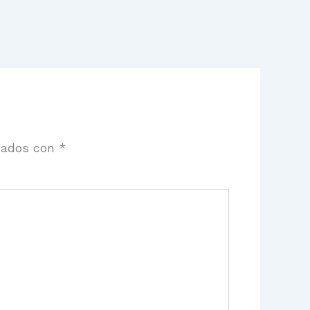
cados con
*