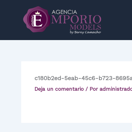
Ir
al
contenido
c180b2ed-5eab-45c6-b723-8695a
Deja un comentario
/ Por
administrad