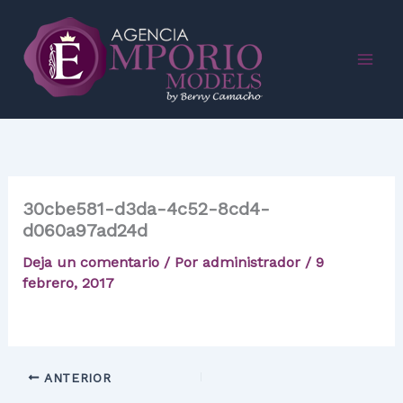
Ir
al
contenido
30cbe581-d3da-4c52-8cd4-
d060a97ad24d
Deja un comentario
/ Por
administrador
/
9
febrero, 2017
ANTERIOR