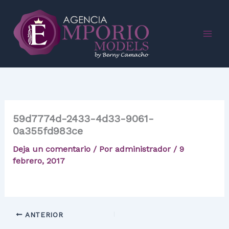
Ir
al
contenido
59d7774d-2433-4d33-9061-
0a355fd983ce
Deja un comentario
/ Por
administrador
/
9
febrero, 2017
ANTERIOR