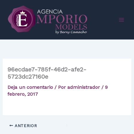
Ir
al
contenido
96ecdae7-785f-46d2-afe2-
5723dc27160e
Deja un comentario
/ Por
administrador
/
9
febrero, 2017
ANTERIOR