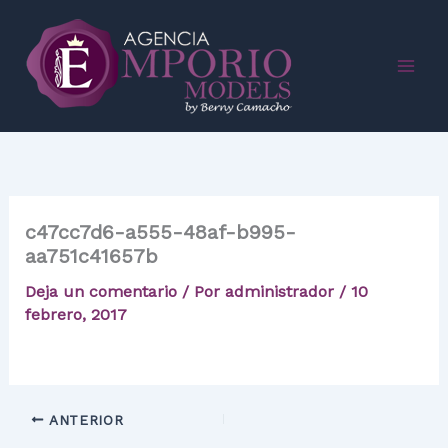
Ir
al
contenido
c47cc7d6-a555-48af-b995-
aa751c41657b
Deja un comentario
/ Por
administrador
/
10
febrero, 2017
ANTERIOR