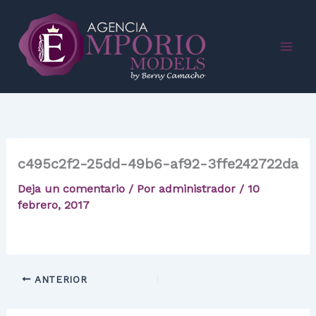
Ir
al
contenido
c495c2f2-25dd-49b6-af92-3ffe242722da
Deja un comentario
/ Por
administrador
/
10
febrero, 2017
ANTERIOR