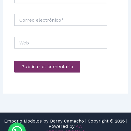
Correo
electrónico*
Web
Emporio Modelos by Berny Camacho | Copyright © 2026 |
Powered by
AW