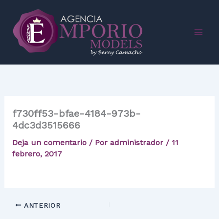
Ir
al
contenido
f730ff53-bfae-4184-973b-
4dc3d3515666
Deja un comentario
/ Por
administrador
/
11
febrero, 2017
ANTERIOR