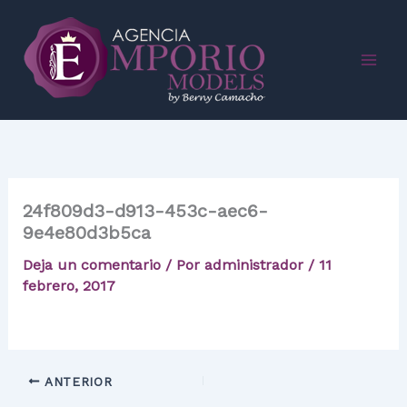
Ir
al
contenido
24f809d3-d913-453c-aec6-
9e4e80d3b5ca
Deja un comentario
/ Por
administrador
/
11
febrero, 2017
ANTERIOR