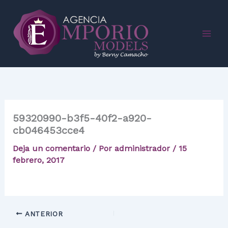
Ir
al
contenido
59320990-b3f5-40f2-a920-
cb046453cce4
Deja un comentario
/ Por
administrador
/
15
febrero, 2017
ANTERIOR