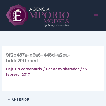
Ir
al
contenido
9f2b487a-d6a6-448d-a2ea-
bdde29ffcbed
Deja un comentario
/ Por
administrador
/
15
febrero, 2017
ANTERIOR