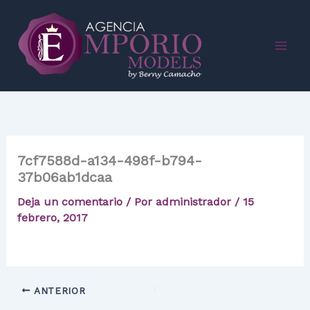
Ir
al
contenido
7cf7588d-a134-498f-b794-
37b06ab1dcaa
Deja un comentario
/ Por
administrador
/
15
febrero, 2017
ANTERIOR