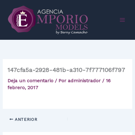
Ir
al
contenido
147cfa5a-2928-481b-a310-7f777106f797
Deja un comentario
/ Por
administrador
/
16
febrero, 2017
ANTERIOR