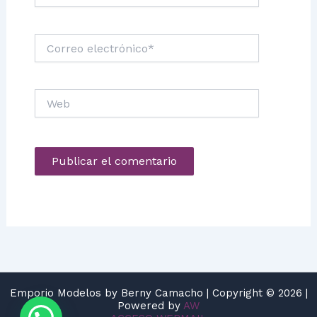
Correo
electrónico*
Web
Emporio Modelos by Berny Camacho | Copyright © 2026 |
Powered by
AW