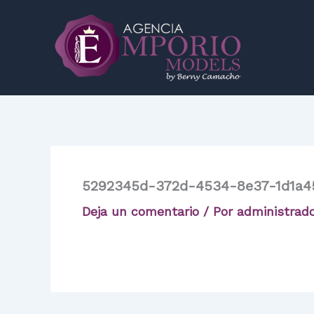
Ir
al
contenido
5292345d-372d-4534-8e37-1d1a4
Deja un comentario
/ Por
administrad