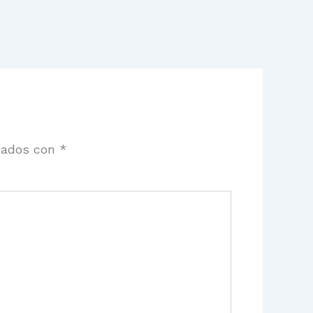
cados con
*