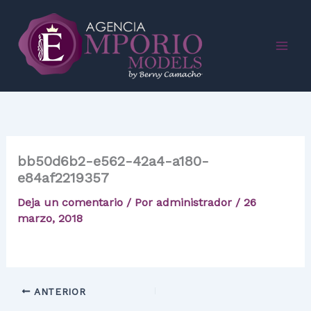
Ir
al
contenido
bb50d6b2-e562-42a4-a180-
e84af2219357
Deja un comentario
/ Por
administrador
/
26
marzo, 2018
ANTERIOR