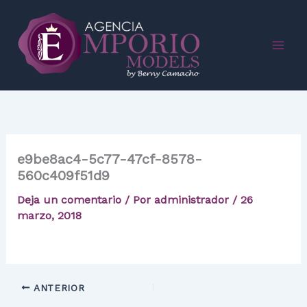
Ir
al
contenido
e9be8ac4-5c77-47cf-8578-
560c409f51d9
Deja un comentario
/ Por
administrador
/
26
marzo, 2018
ANTERIOR