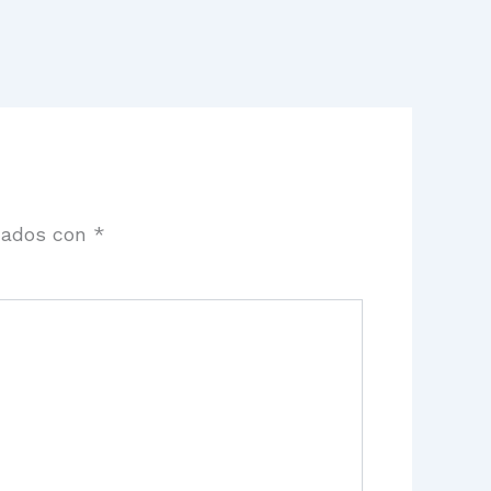
cados con
*