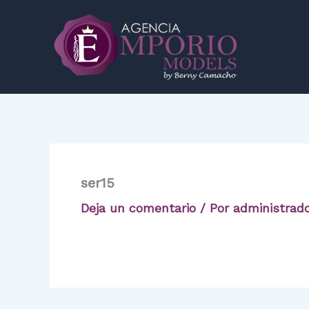
Ir
al
contenido
ser15
Deja un comentario
/ Por
administrad